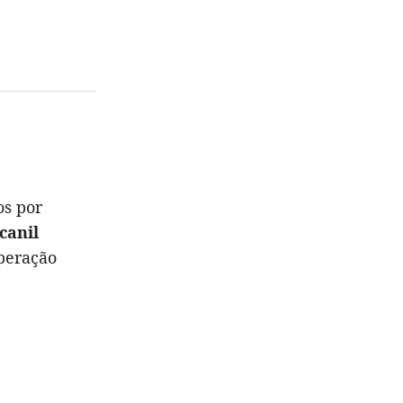
os por
canil
peração