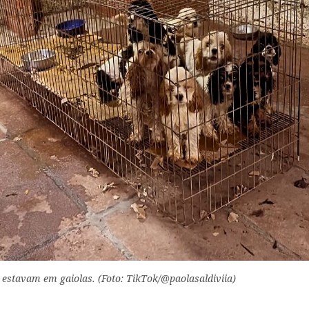
 estavam em gaiolas. (Foto: TikTok/@paolasaldiviia)