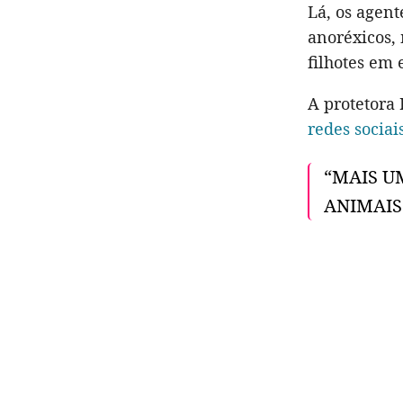
Lá, os agen
anoréxicos, 
filhotes em
A protetora 
redes sociai
“MAIS U
ANIMAIS