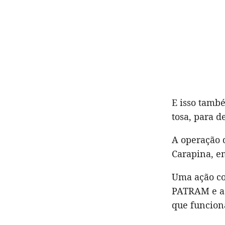
E isso tamb
tosa, para d
A operação 
Carapina, em
Uma ação coo
PATRAM e as
que funcion