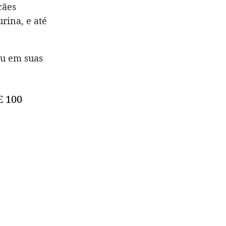
cães
rina, e até
ou em suas
 100