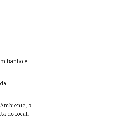
com banho e
 da
 Ambiente, a
a do local,