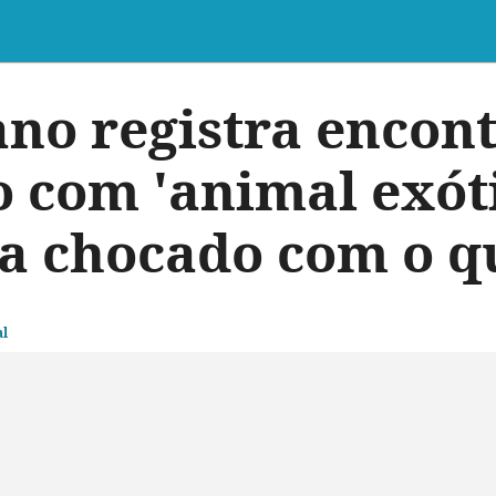
ano registra encon
o com 'animal exót
ca chocado com o q
l