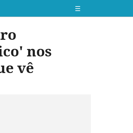
☰
tro
ico' nos
ue vê