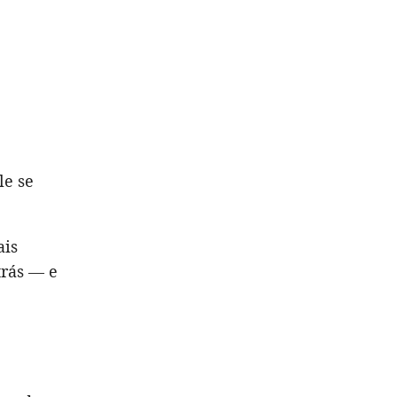
le se
ais
trás — e