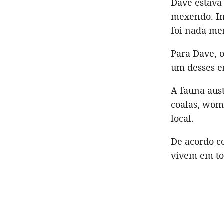
Dave estava
mexendo. In
foi nada me
Para Dave, o
um desses e
A fauna aus
coalas, wom
local.
De acordo 
vivem em to