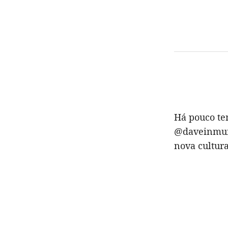
Há pouco te
@daveinmuri
nova cultura