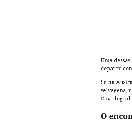
Uma dessas 
deparou com
Se na Austrá
selvagens, 
Dave logo d
O enco