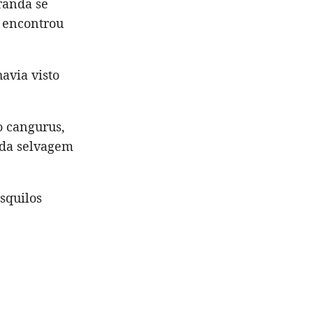
randa se
e encontrou
avia visto
o cangurus,
ida selvagem
esquilos