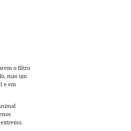
arem o filtro
ado, mas um
l e em
animal
uenos
 extremo.