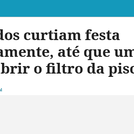
os curtiam festa
amente, até que um
brir o filtro da pis
l