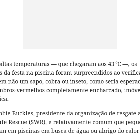
altas temperaturas — que chegaram aos 43 °C —, os
s da festa na piscina foram surpreendidos ao verific
em não um sapo, cobra ou inseto, como seria esper
mbros-vermelhos completamente encharcado, imóve
ica.
bie Buckles, presidente da organização de resgate 
life Rescue (SWR), é relativamente comum que peq
am em piscinas em busca de água ou abrigo do calor