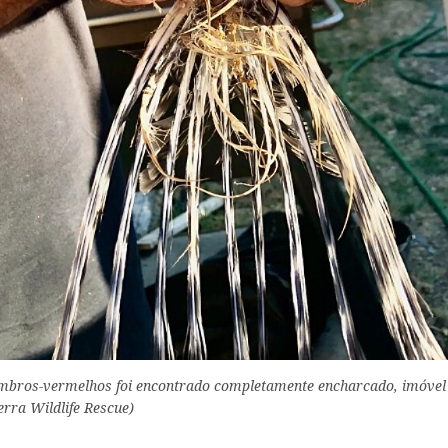
mbros-vermelhos foi encontrado completamente encharcado, imóvel 
ierra Wildlife Rescue)