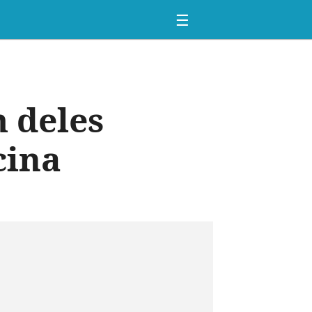
☰
 deles
cina