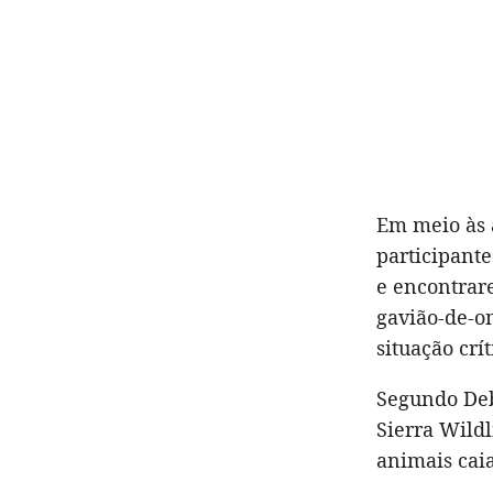
Em meio às 
participante
e encontrar
gavião-de-o
situação crít
Segundo Deb
Sierra Wild
animais cai