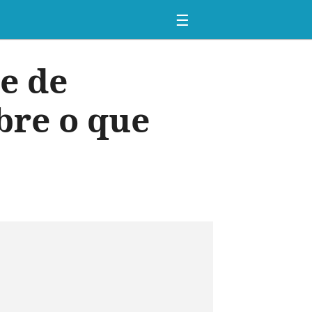
☰
e de
bre o que