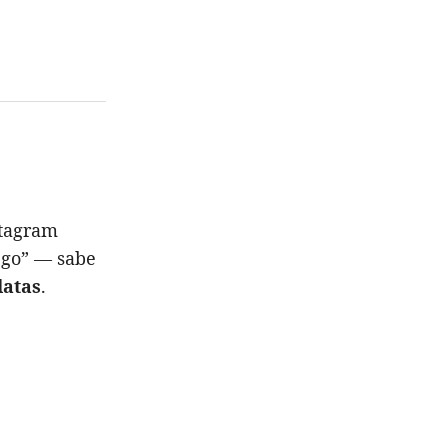
tagram
ego” — sabe
latas
.