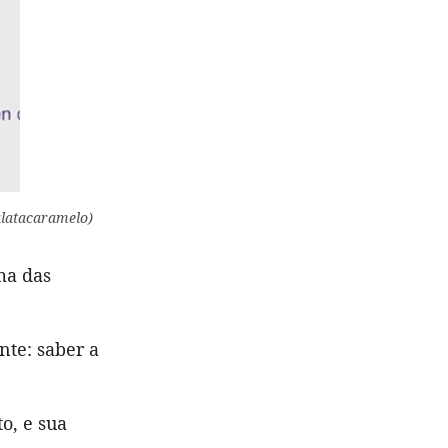
alatacaramelo)
ma das
nte: saber a
o, e sua