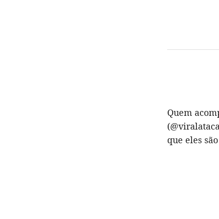
Quem acomp
(@viralatac
que eles são