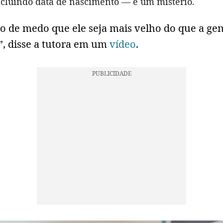
cluindo data de nascimento — é um mistério.
o de medo que ele seja mais velho do que a ge
”, disse a tutora em um
vídeo
.