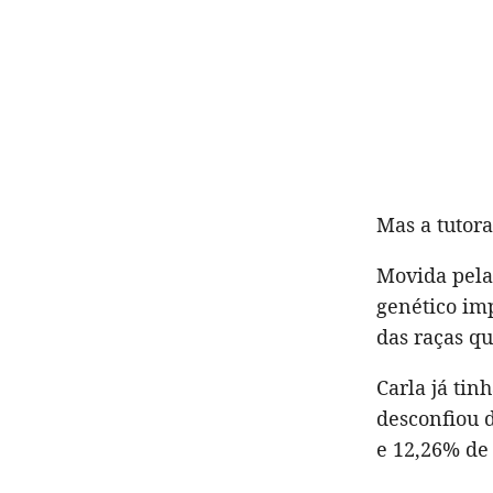
Mas a tutora
Movida pela 
genético im
das raças q
Carla já tin
desconfiou d
e 12,26% de 