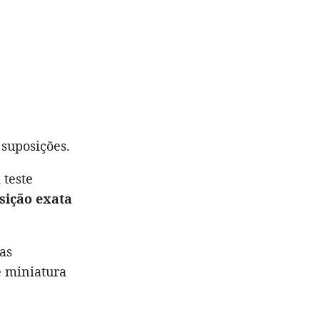
 suposições.
 teste
sição exata
as
e miniatura