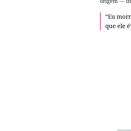
origem — in
“Eu morr
que ele é