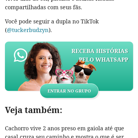
compartilhadas com seus fãs.
Você pode seguir a dupla no TikTok
(
@tuckerbudzyn
).
RECEBA HISTÓRIAS
PELO WHATSAPP
ENTRAR NO GRUPO
Veja também:
Cachorro vive 2 anos preso em gaiola até que
casal cruza seu caminho e mostra o que é ser