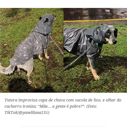
Tutora improvisa capa de chuva com sacola de lixo, e olhar do
cachorro ironiza: “Mãe… a gente é pobre?”. (Foto:
TikTok/@yaneliluna135)