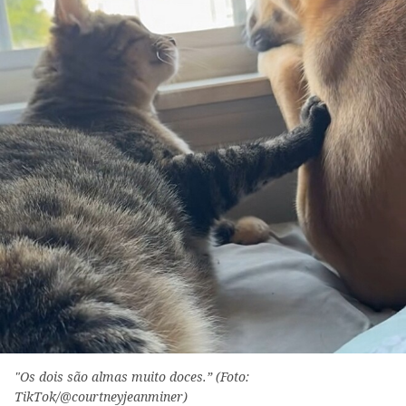
"Os dois são almas muito doces.” (Foto:
TikTok/@courtneyjeanminer)