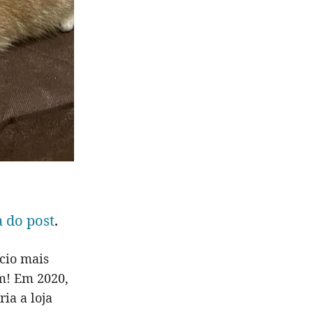
 do post
.
cio mais
m! Em 2020,
ia a loja