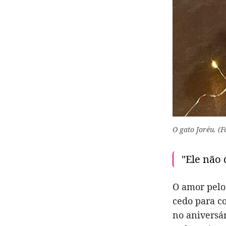
O gato Joréu. (
"Ele não 
O amor pelo
cedo para c
no aniversár