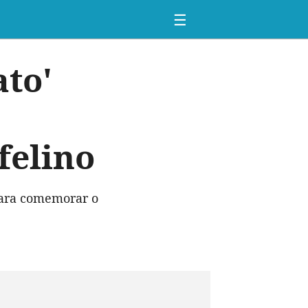
☰
ato'
felino
 para comemorar o