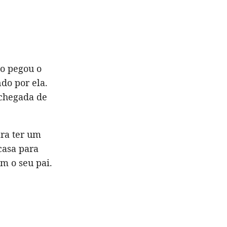
ão pegou o
do por ela.
 chegada de
ara ter um
casa para
m o seu pai.