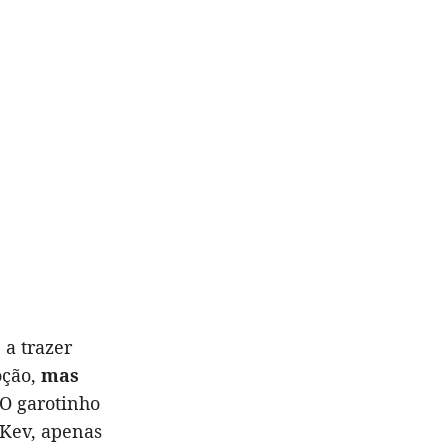
 a trazer
oção,
mas
 O garotinho
'Kev, apenas