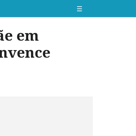
☰
mãe em
onvence