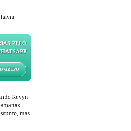
 havia
IAS PELO
HATSAPP
O GRUPO
ando Kevyn
 semanas
assunto, mas