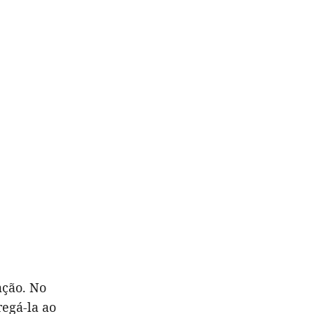
ação. No
regá-la ao