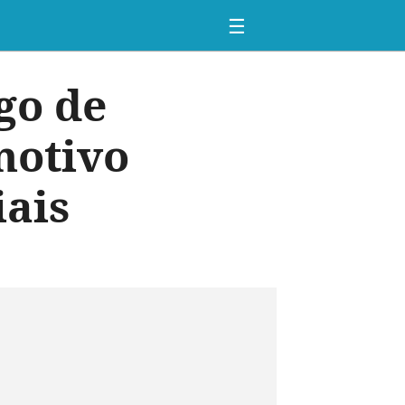
☰
go de
motivo
iais