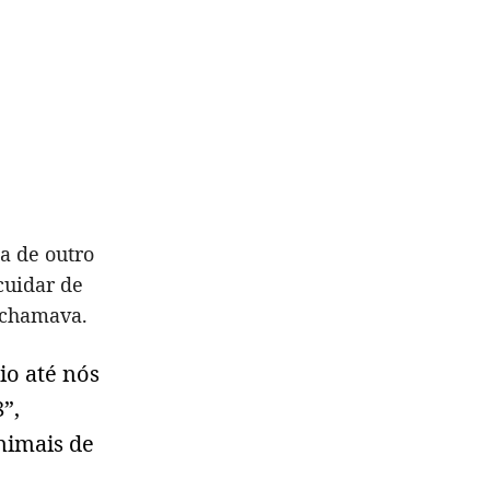
da de outro
cuidar de
 chamava.
io até nós
”,
nimais de