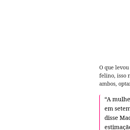
O que levou 
felino, iss
ambos, opta
“A mulher
em setem
disse Ma
estimaçã