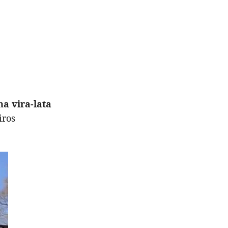
a vira-lata
iros