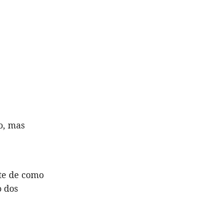
o, mas
te de como
o dos