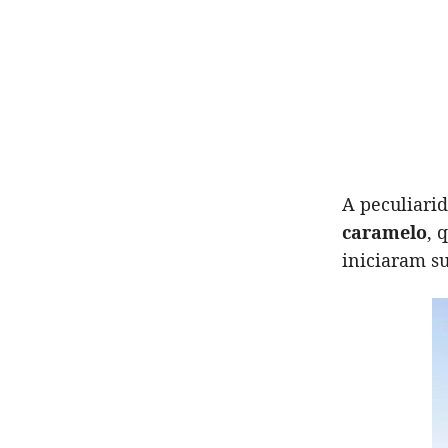
A peculiari
caramelo
, 
iniciaram s