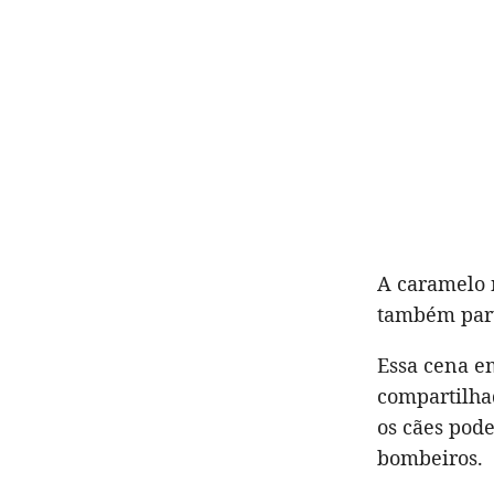
A caramelo 
também part
Essa cena e
compartilha
os cães pod
bombeiros.