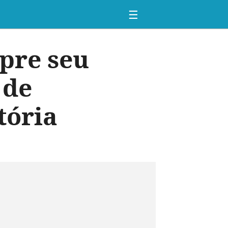
☰
pre seu
 de
tória