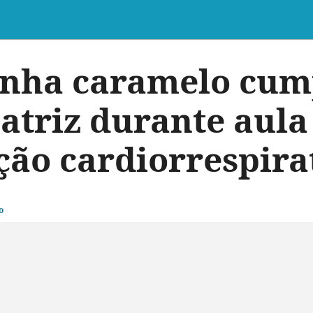
inha caramelo cum
 atriz durante aula
ão cardiorrespira
o