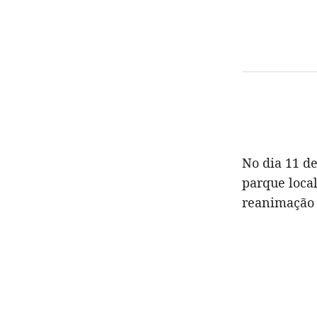
No dia 11 d
parque loca
reanimação c