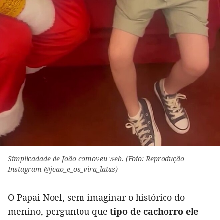
Simplicadade de João comoveu web. (Foto: Reprodução
Instagram @joao_e_os_vira_latas)
O Papai Noel, sem imaginar o histórico do
menino, perguntou que
tipo de cachorro ele