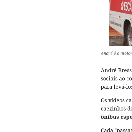
André é o motor
André Bress
sociais ao 
para levá-lo
Os vídeos c
cãezinhos d
ônibus espe
Cada "passa