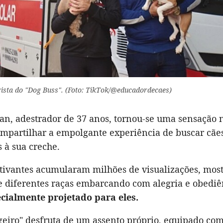
ista do "Dog Buss". (Foto: TikTok/@educadordecaes)
an, adestrador de 37 anos, tornou-se uma sensação 
compartilhar a empolgante experiência de buscar cãe
s à sua creche.
ativantes acumularam milhões de visualizações, mos
e diferentes raças embarcando com alegria e obedi
cialmente projetado para eles.
geiro" desfruta de um assento próprio, equipado com