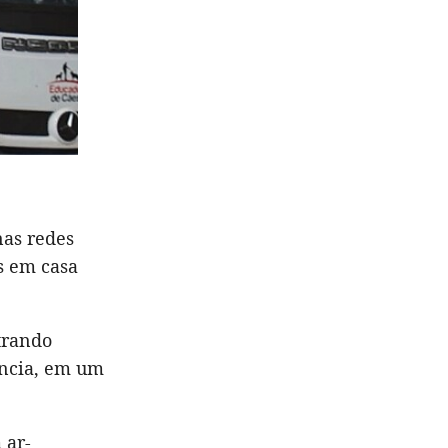
nas redes
s em casa
trando
ência, em um
 ar-