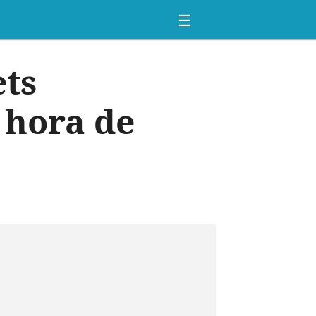
☰
ets
 hora de