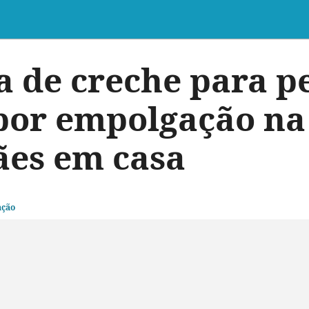
a de creche para p
 por empolgação na
ães em casa
ação