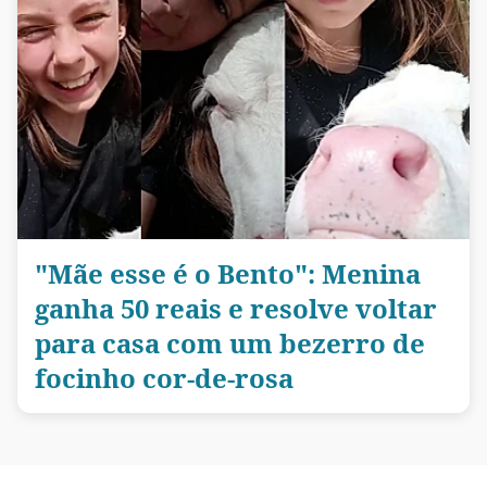
"Mãe esse é o Bento": Menina
ganha 50 reais e resolve voltar
para casa com um bezerro de
focinho cor-de-rosa