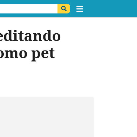
editando
como pet