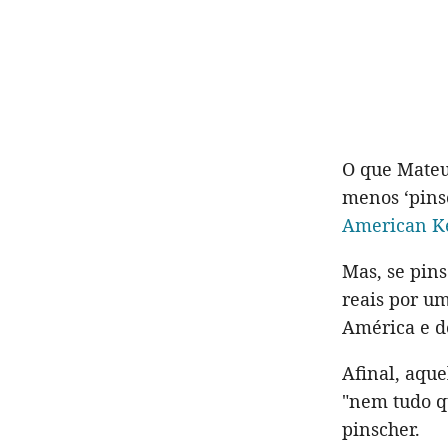
O que Mateu
menos ‘pins
American K
Mas, se pins
reais por um
América e d
Afinal, aqu
"nem tudo q
pinscher.