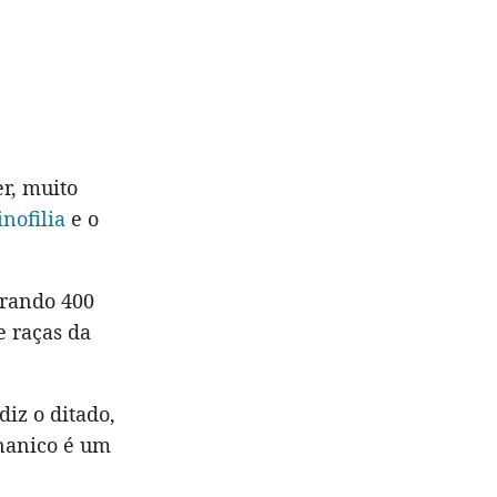
r, muito
nofilia
e o
brando 400
e raças da
iz o ditado,
 nanico é um