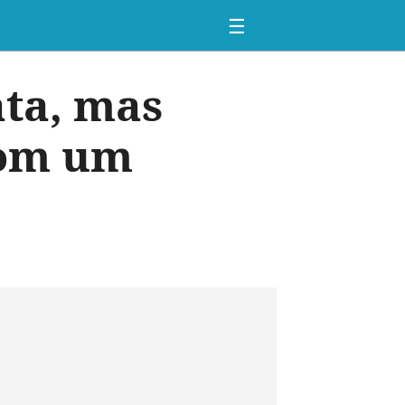
☰
ata, mas
com um