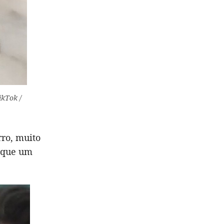
ikTok /
rro, muito
o que um