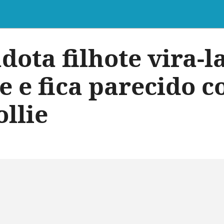
dota filhote vira-l
ce e fica parecido 
llie