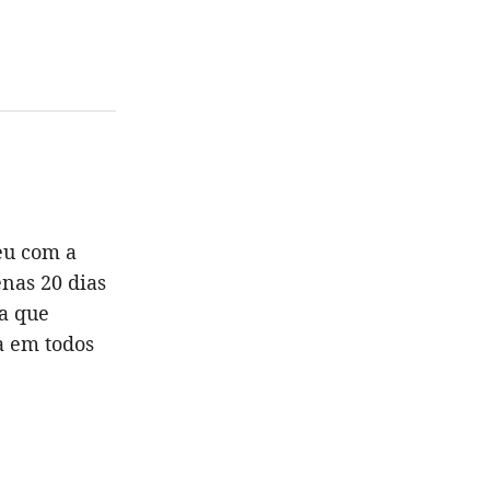
eu com a
enas 20 dias
da que
a em todos