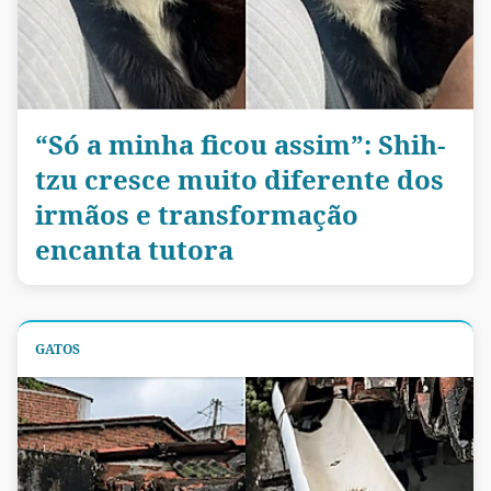
“Só a minha ficou assim”: Shih-
tzu cresce muito diferente dos
irmãos e transformação
encanta tutora
GATOS