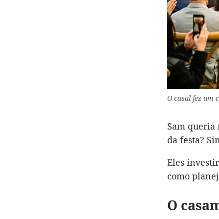
O casal fez um 
Sam queria 
da festa? Si
Eles investi
como planej
O casa