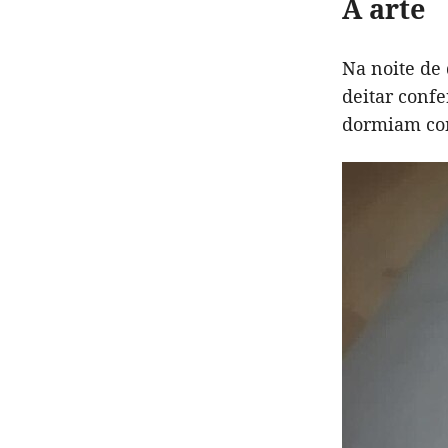
A arte
Na noite de 
deitar confe
dormiam co