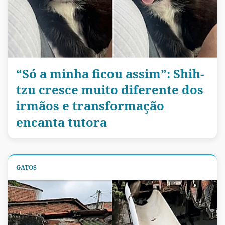
“Só a minha ficou assim”: Shih-
tzu cresce muito diferente dos
irmãos e transformação
encanta tutora
GATOS