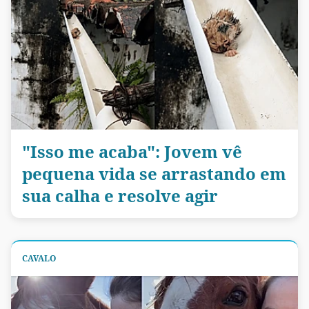
"Isso me acaba": Jovem vê
pequena vida se arrastando em
sua calha e resolve agir
CAVALO