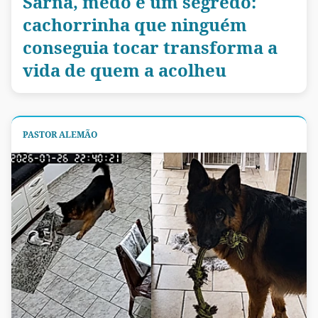
Sarna, medo e um segredo:
cachorrinha que ninguém
conseguia tocar transforma a
vida de quem a acolheu
PASTOR ALEMÃO