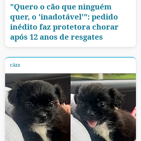
"Quero o cão que ninguém
quer, o 'inadotável'": pedido
inédito faz protetora chorar
após 12 anos de resgates
CÃES