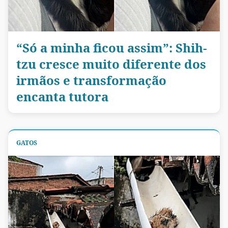
“Só a minha ficou assim”: Shih-
tzu cresce muito diferente dos
irmãos e transformação
encanta tutora
GATOS