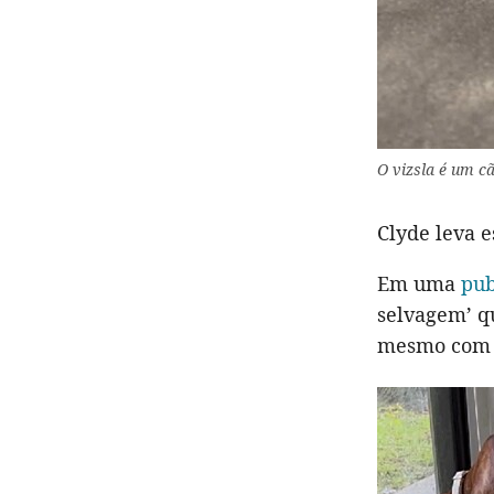
O vizsla é um cã
Clyde leva e
Em uma
pub
selvagem’ q
mesmo com 