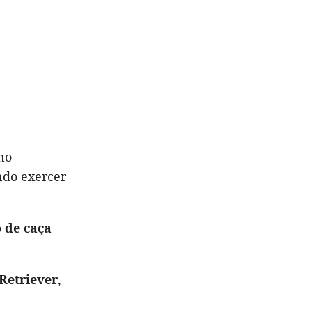
no
ndo exercer
 de caça
Retriever
,