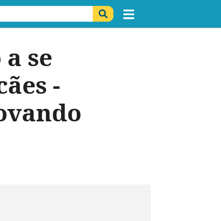
 a se
ães -
rovando