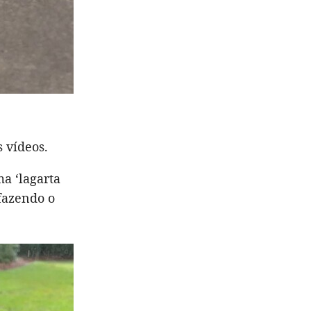
s vídeos.
ma ‘lagarta
 fazendo o