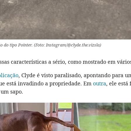
o do tipo Pointer. (Foto: Instagram/@clyde.the.vizsla)
ssas características a sério, como mostrado em vário
licação
, Clyde é visto paralisado, apontando para u
ue está invadindo a propriedade. Em
outra
, ele está
um sapo.