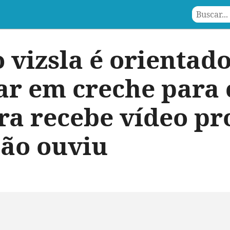
 vizsla é orientado
r em creche para c
ra recebe vídeo p
não ouviu