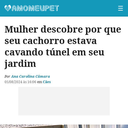
☰
Mulher descobre por que
seu cachorro estava
cavando túnel em seu
jardim
Por
Ana Carolina Câmara
05/08/2024 às 16:06
em
Cães