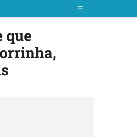
☰
e que
orrinha,
is