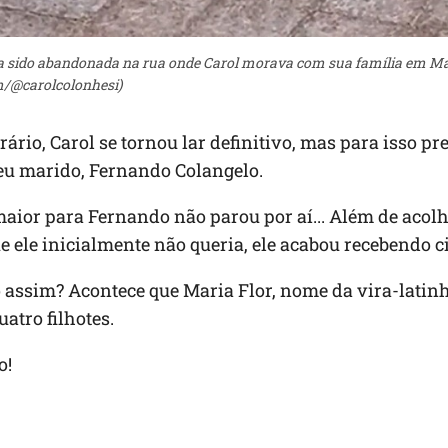
a sido abandonada na rua onde Carol morava com sua família em Ma
m/@carolcolonhesi)
rário, Carol se tornou lar definitivo, mas para isso pr
eu marido, Fernando Colangelo.
aior para Fernando não parou por aí... Além de acol
 ele inicialmente não queria, ele acabou recebendo c
assim? Acontece que Maria Flor, nome da vira-latinh
atro filhotes.
o!