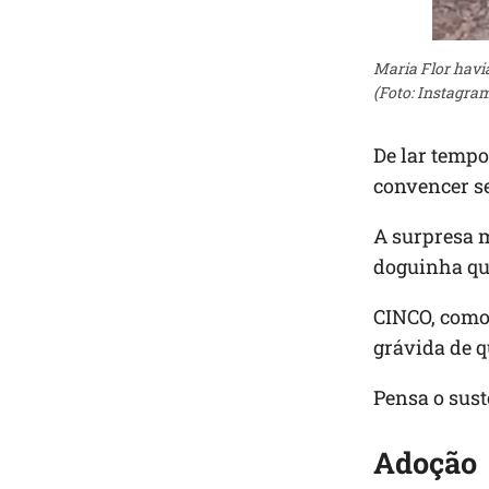
Maria Flor havi
(Foto: Instagra
De lar tempo
convencer s
A surpresa m
doguinha que
CINCO, como 
grávida de qu
Pensa o sust
Adoção