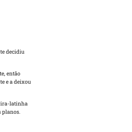
te decidiu
te, então
te e a deixou
vira-latinha
 planos.