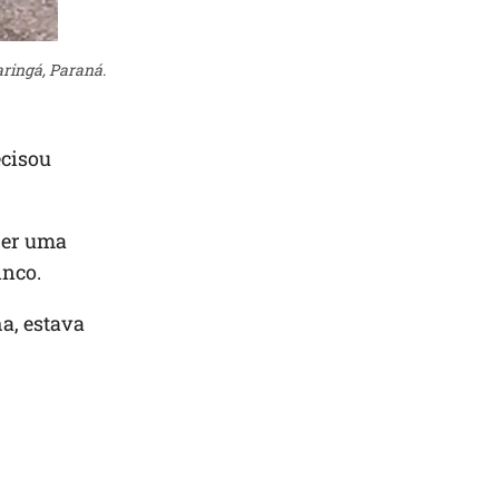
ringá, Paraná.
ecisou
her uma
inco.
a, estava