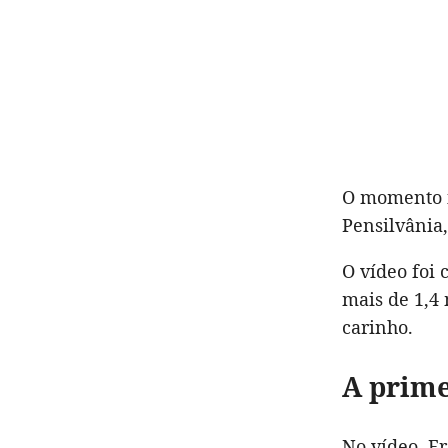
O momento i
Pensilvânia,
O vídeo foi
mais de 1,4 
carinho.
A prime
No vídeo, F