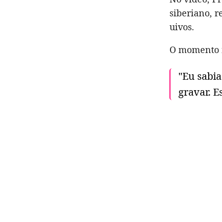
siberiano, 
uivos.
O momento f
"Eu sabia
gravar. E