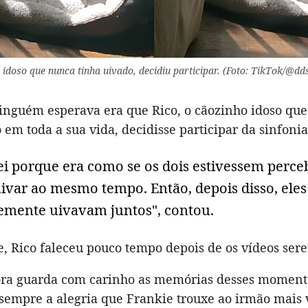
 idoso que nunca tinha uivado, decidiu participar. (Foto: TikTok/@dd
inguém esperava era que Rico, o cãozinho idoso qu
 em toda a sua vida, decidisse participar da sinfonia
ei porque era como se os dois estivessem perc
ivar ao mesmo tempo. Então, depois disso, eles
emente uivavam juntos", contou.
e, Rico faleceu pouco tempo depois de os vídeos ser
ora guarda com carinho as memórias desses momento
sempre a alegria que Frankie trouxe ao irmão mais