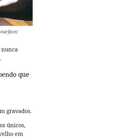
snurface)
e nunca
.
ebendo que
em gravados.
s únicos,
 velho em