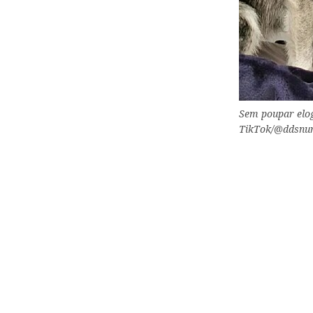
Sem poupar elogi
TikTok/@ddsnur