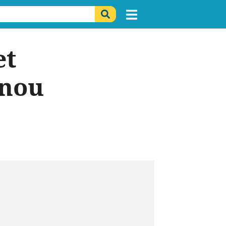
et
inou