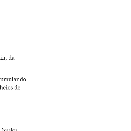
in, da
acumulando
heios de
m husky