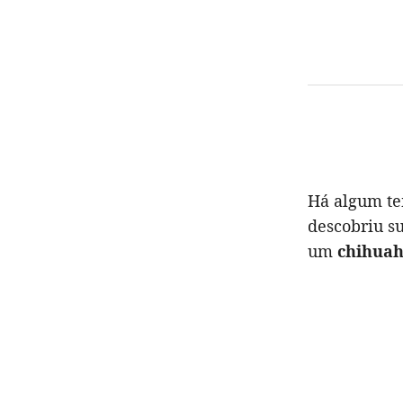
Há algum te
descobriu s
um
chihua