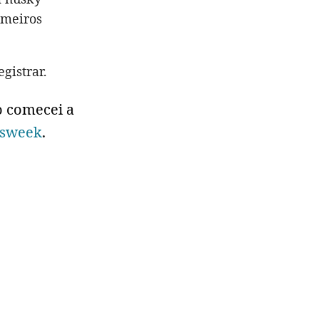
imeiros
gistrar.
ão comecei a
sweek
.