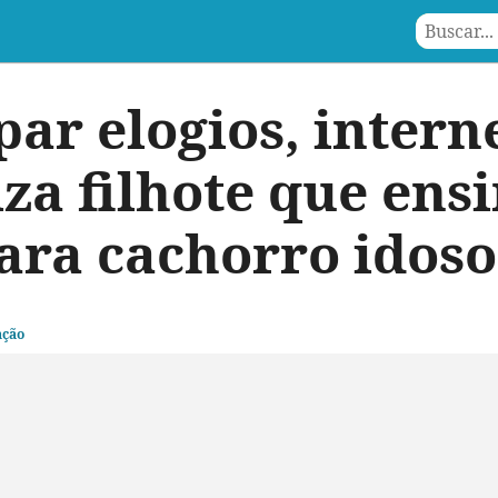
ar elogios, intern
za filhote que ens
ara cachorro idoso
ação