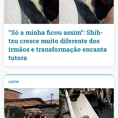
“Só a minha ficou assim”: Shih-
tzu cresce muito diferente dos
irmãos e transformação encanta
tutora
GATOS