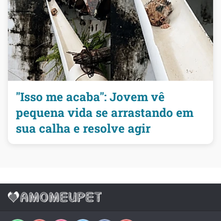
"Isso me acaba": Jovem vê
pequena vida se arrastando em
sua calha e resolve agir