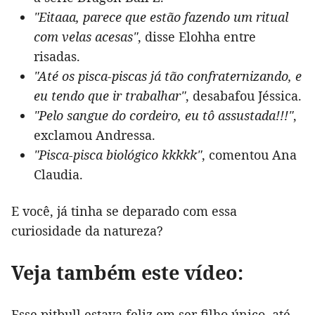
"Eitaaa, parece que estão fazendo um ritual
com velas acesas"
, disse Elohha entre
risadas.
"Até os pisca-piscas já tão confraternizando, e
eu tendo que ir trabalhar"
, desabafou Jéssica.
"Pelo sangue do cordeiro, eu tô assustada!!!"
,
exclamou Andressa.
"Pisca-pisca biológico kkkkk"
, comentou Ana
Claudia.
E você, já tinha se deparado com essa
curiosidade da natureza?
Veja também este vídeo:
Esse pitbull estava feliz em ser filho único, até