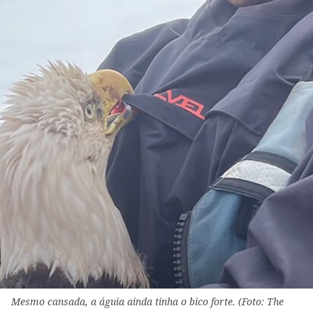
Mesmo cansada, a águia ainda tinha o bico forte. (Foto: The