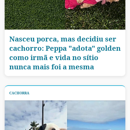
Nasceu porca, mas decidiu ser
cachorro: Peppa "adota" golden
como irmã e vida no sítio
nunca mais foi a mesma
CACHORRA