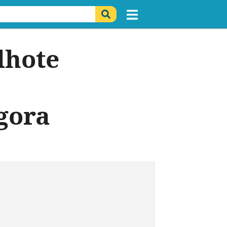
lhote
gora