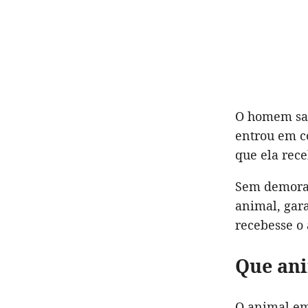
O homem sabi
entrou em c
que ela rece
Sem demora, 
animal, gar
recebesse o
Que ani
O animal em