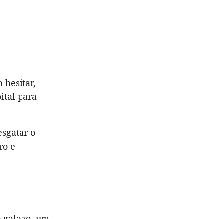
 hesitar,
ital para
esgatar o
ro e
 galago, um