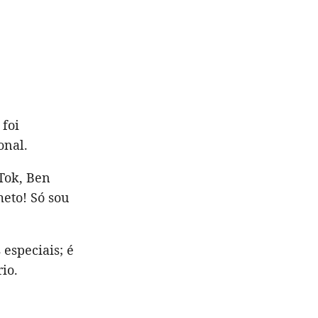
 foi
onal.
Tok, Ben
eto! Só sou
especiais; é
io.