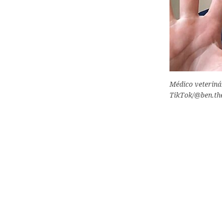
Médico veterinár
TikTok/@ben.the