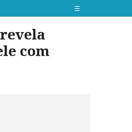
☰
 revela
ele com