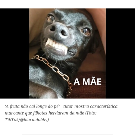
‘A fruta não cai longe do pé’ - tutor mostra característica
marcante que filhotes herdaram da mãe (Foto:
TikTok/@kiara.dobby)