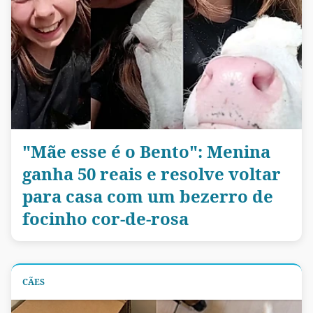
"Mãe esse é o Bento": Menina
ganha 50 reais e resolve voltar
para casa com um bezerro de
focinho cor-de-rosa
CÃES