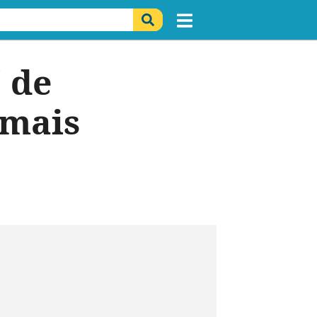
 de
 mais