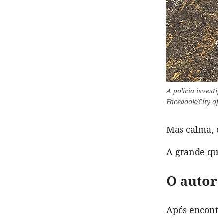
A polícia inves
Facebook/City of
Mas calma, e
A grande qu
O autor
Após encontr