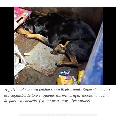
'Alguém colocou um cachorro na lixeira aqui': Socorristas vão
até caçamba de lixo e, quando abrem tampa, encontram cena
de partir o coração. (Foto: Fur A Pawsitive Future)