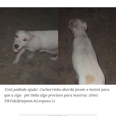
'Está pedindo ajuda': Cachorrinha aborda jovem e insiste para
que a siga - pet tinha algo precioso para mostrar. (Foto:
TikTok/@nayeon.mi.esposa.5)