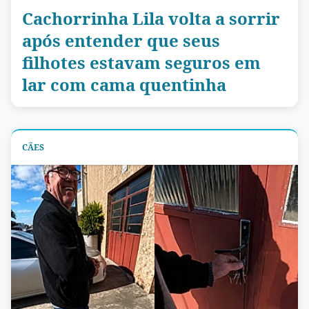
Cachorrinha Lila volta a sorrir
após entender que seus
filhotes estavam seguros em
lar com cama quentinha
CÃES