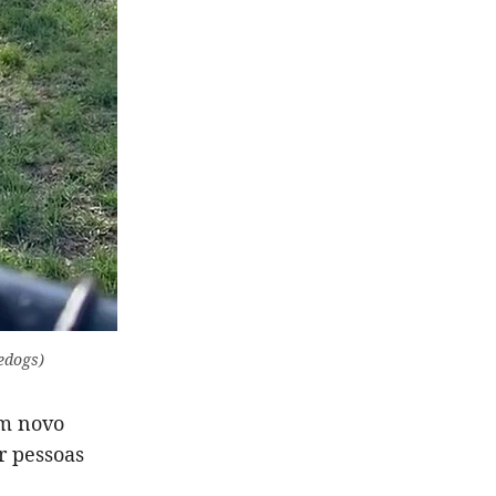
edogs)
um novo
r pessoas