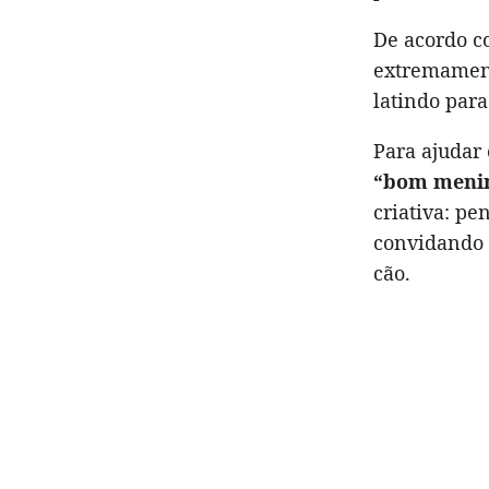
De acordo 
extremament
latindo par
Para ajudar 
“bom meni
criativa: p
convidando 
cão.