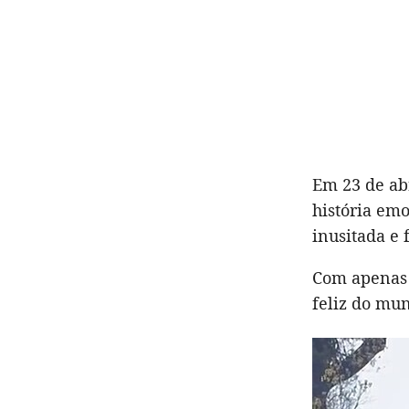
Em 23 de abr
história em
inusitada e 
Com apenas 
feliz do mu