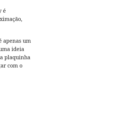
y é
oximação,
e é apenas um
uma ideia
ma plaquinha
gar com o