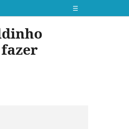
☰
ldinho
 fazer