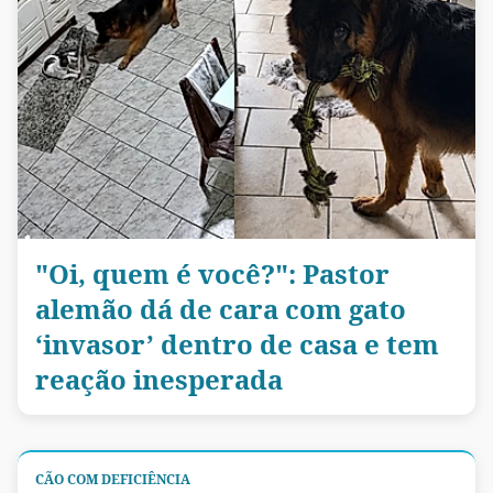
"Oi, quem é você?": Pastor
alemão dá de cara com gato
‘invasor’ dentro de casa e tem
reação inesperada
CÃO COM DEFICIÊNCIA