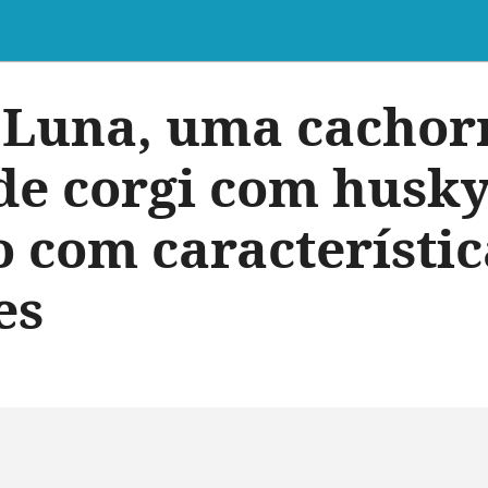
 Luna, uma cachor
de corgi com husk
o com característic
es