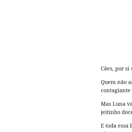
Cães, por si 
Quem não am
contagiante
Mas Luna va
jeitinho doc
E toda essa