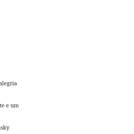
alegria
te e um
usky