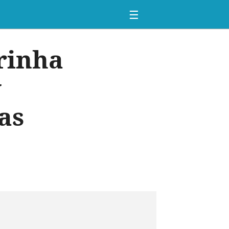
☰
rinha
y
as