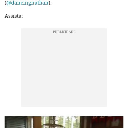
(
@dancingnathan
).
Assista: