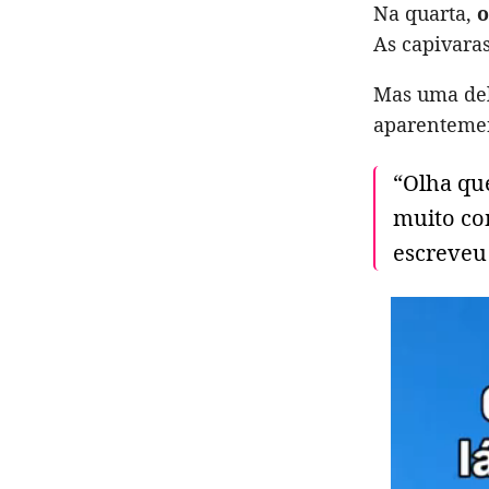
Na quarta,
o
As capivaras
Mas uma del
aparentemen
“Olha que
muito com
escreveu