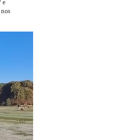
” e
 nos