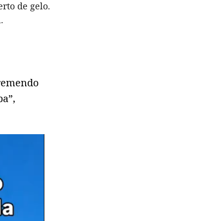
rto de gelo.
.
 tremendo
ba”,