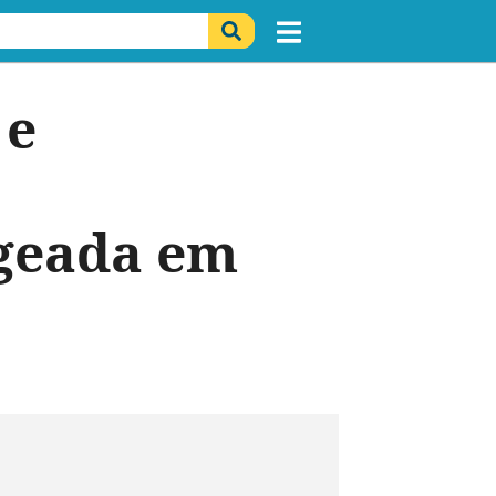
 e
 geada em