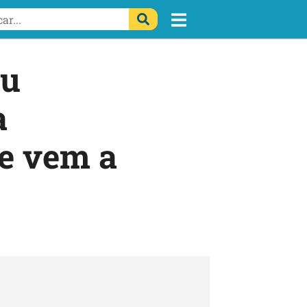
eu
a
e vem a