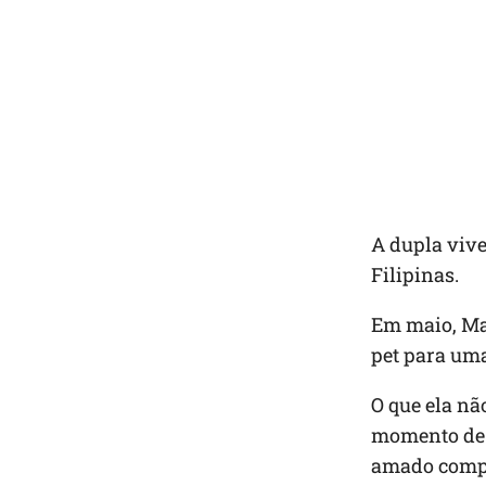
A dupla vive
Filipinas.
Em maio, Mar
pet para uma
O que ela nã
momento de d
amado compa