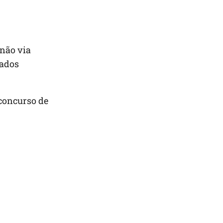
 não via
tados
 concurso de