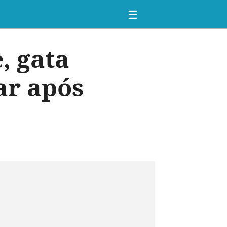
☰
, gata
ar após