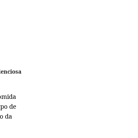
lenciosa
comida
upo de
o da