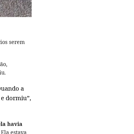
rios serem
ão,
iu.
 Quando a
 e dormiu”,
ela havia
 Ela estava