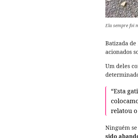
Ela sempre foi m
Batizada d
acionados so
Um deles co
determinado 
“Esta gat
colocamos
relatou 
Ninguém se 
sido aband