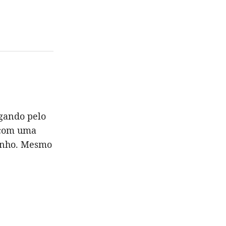
agando pelo
 com uma
rinho. Mesmo