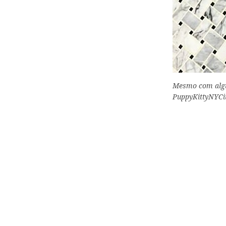
Mesmo com algun
PuppyKittyNYCi