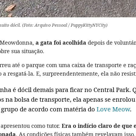
uito dócil. (Foto: Arquivo Pessoal / PuppyKittyNYCity)
e Meowdonna,
a gata foi acolhida
depois de voluntá
bre sua situação.
rreu até o parque com uma caixa de transporte e raç
a resgatá-la. E, surpreendentemente, ela não resist
inha é dócil demais para ficar no Central Park.
 na bolsa de transporte, ela apenas se enrolou
o grupo de acordo com matéria do
Love Meow
.
apresentou como tutor.
Era o indício claro de que 
onada
. As condições físicas também revelavam isso.