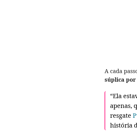
A cada passo
súplica por
“Ela esta
apenas, q
resgate
P
história d