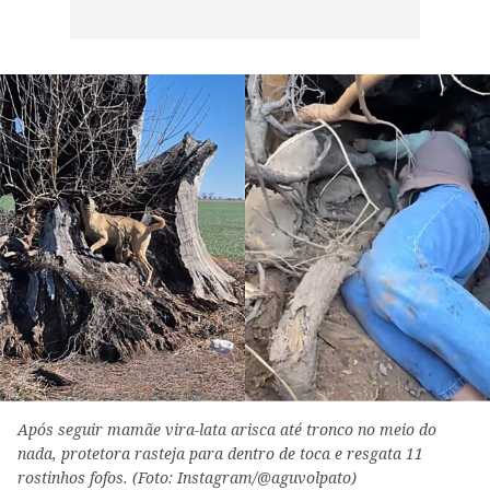
Após seguir mamãe vira-lata arisca até tronco no meio do
nada, protetora rasteja para dentro de toca e resgata 11
rostinhos fofos. (Foto: Instagram/@aguvolpato)