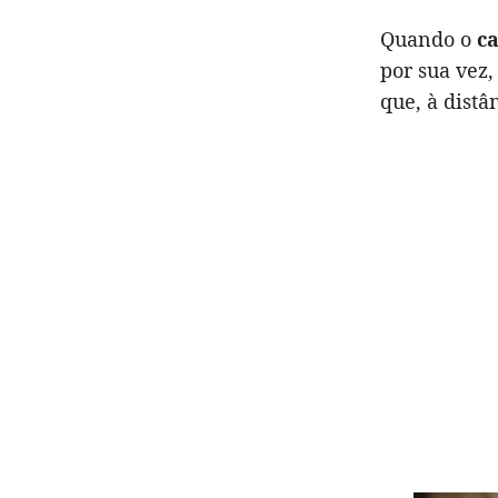
Quando o
c
por sua vez,
que, à dist