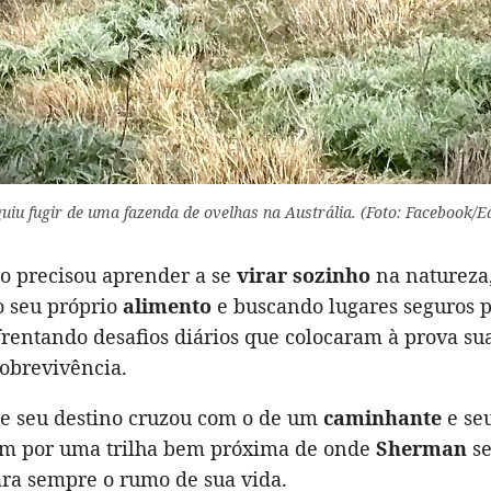
iu fugir de uma fazenda de ovelhas na Austrália. (Foto: Facebook/E
o precisou aprender a se
virar sozinho
na natureza
 seu próprio
alimento
e buscando lugares seguros p
frentando desafios diários que colocaram à prova sua
sobrevivência.
ue seu destino cruzou com o de um
caminhante
e se
m por uma trilha bem próxima de onde
Sherman
se
a sempre o rumo de sua vida.