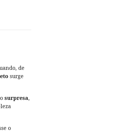
uando, de
eto
surge
do
surpresa
,
leza
sse o