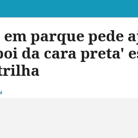
e em parque pede a
boi da cara preta' 
trilha
l