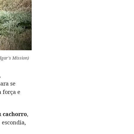
dgar's Mission)
,
ara se
 força e
u
cachorro
,
 escondia,