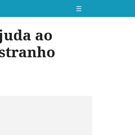
☰
juda ao
estranho