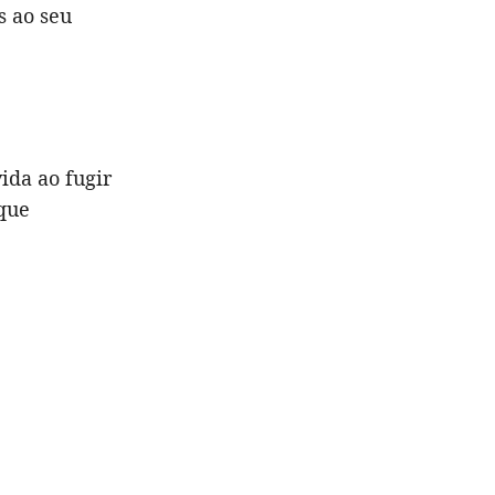
s ao seu
ida ao fugir
que