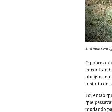
Sherman consegu
O pobrezinh
encontrando
abrigar
, en
instinto de 
Foi então q
que passava
mudando par