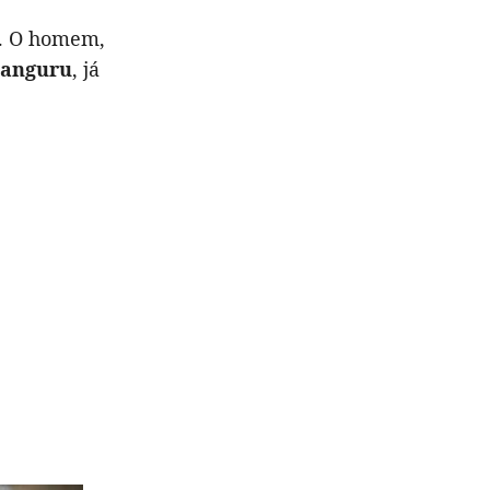
o. O homem,
canguru
, já