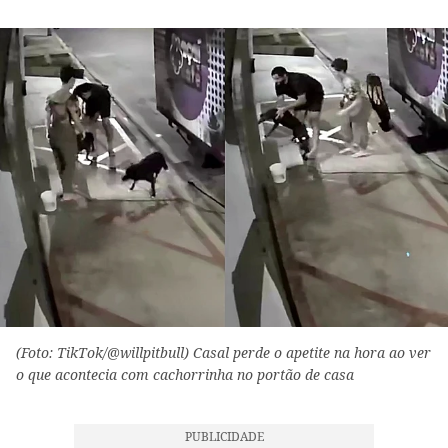
(Foto: TikTok/@willpitbull) Casal perde o apetite na hora ao ver
o que acontecia com cachorrinha no portão de casa