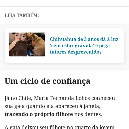
Chihuahua de 3 anos dá à luz
'sem estar grávida' e pega
tutores desprevenidos
Um ciclo de confiança
Já no Chile, Maria Fernanda Lobos conheceu
sua gata quando ela apareceu à janela,
trazendo o próprio filhote
nos dentes.
A gata deixou seu filhote no quarto da jovem,