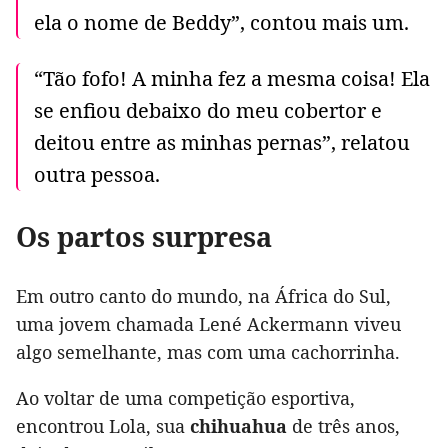
ela o nome de Beddy”, contou mais um.
“Tão fofo! A minha fez a mesma coisa! Ela
se enfiou debaixo do meu cobertor e
deitou entre as minhas pernas”, relatou
outra pessoa.
Os partos surpresa
Em outro canto do mundo, na África do Sul,
uma jovem chamada Lené Ackermann viveu
algo semelhante, mas com uma cachorrinha.
Ao voltar de uma competição esportiva,
encontrou Lola, sua
chihuahua
de três anos,