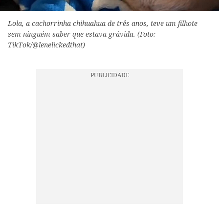
Lola, a cachorrinha chihuahua de três anos, teve um filhote
sem ninguém saber que estava grávida. (Foto:
TikTok/@lenelickedthat)