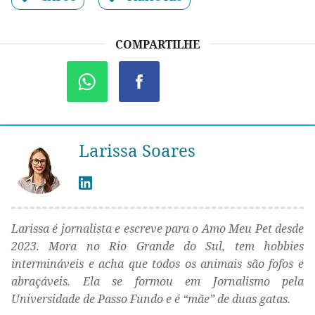
COMPARTILHE
Larissa Soares
Larissa é jornalista e escreve para o Amo Meu Pet desde
2023. Mora no Rio Grande do Sul, tem hobbies
intermináveis e acha que todos os animais são fofos e
abraçáveis. Ela se formou em Jornalismo pela
Universidade de Passo Fundo e é “mãe” de duas gatas.