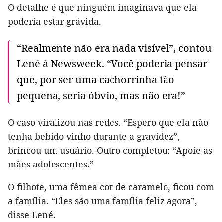
O detalhe é que ninguém imaginava que ela
poderia estar grávida.
“Realmente não era nada visível”, contou
Lené à Newsweek. “Você poderia pensar
que, por ser uma cachorrinha tão
pequena, seria óbvio, mas não era!”
O caso viralizou nas redes. “Espero que ela não
tenha bebido vinho durante a gravidez”,
brincou um usuário. Outro completou: “Apoie as
mães adolescentes.”
O filhote, uma fêmea cor de caramelo, ficou com
a família. “Eles são uma família feliz agora”,
disse Lené.