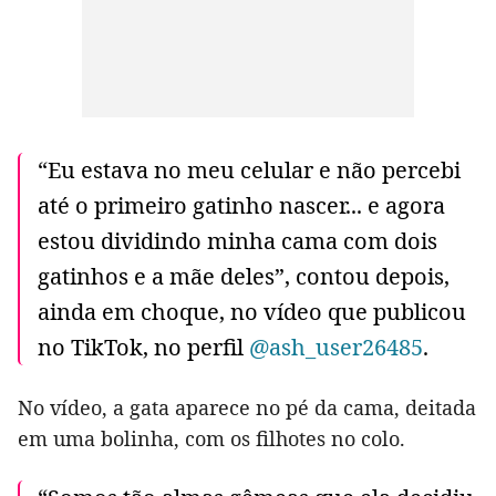
“Eu estava no meu celular e não percebi
até o primeiro gatinho nascer... e agora
estou dividindo minha cama com dois
gatinhos e a mãe deles”, contou depois,
ainda em choque, no vídeo que publicou
no TikTok, no perfil
@ash_user26485
.
No vídeo, a gata aparece no pé da cama, deitada
em uma bolinha, com os filhotes no colo.