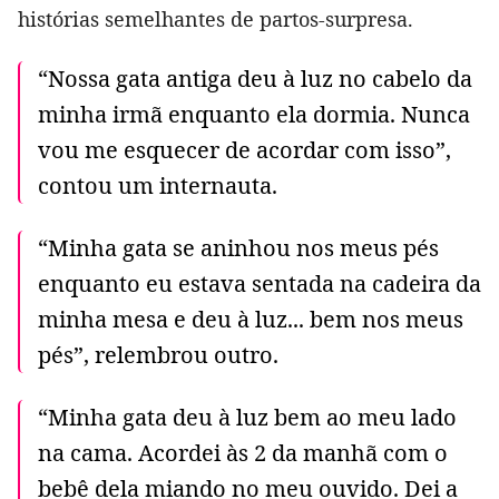
histórias semelhantes de partos-surpresa.
“Nossa gata antiga deu à luz no cabelo da
minha irmã enquanto ela dormia. Nunca
vou me esquecer de acordar com isso”,
contou um internauta.
“Minha gata se aninhou nos meus pés
enquanto eu estava sentada na cadeira da
minha mesa e deu à luz... bem nos meus
pés”, relembrou outro.
“Minha gata deu à luz bem ao meu lado
na cama. Acordei às 2 da manhã com o
bebê dela miando no meu ouvido. Dei a