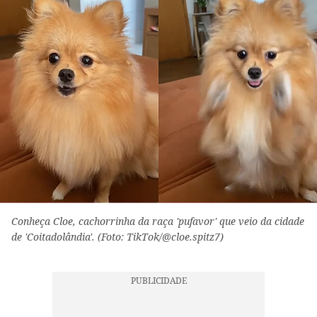
Conheça Cloe, cachorrinha da raça 'pufavor' que veio da cidade
de 'Coitadolândia'. (Foto: TikTok/@cloe.spitz7)