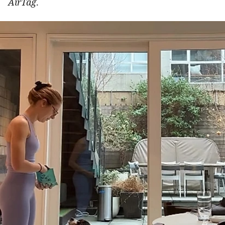
AirTag
.